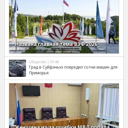
Названа главная тема ВЭФ 2026
Общество | 07:48
Град в Суйфэньхэ повредил сотни машин для
Приморья
Женщина из-за ошибки МВД попала