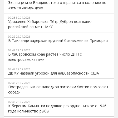
Экс-вице-мэр Владивостока отправится в колонию по
«земельному» делу
07:23 30.07.2026
Уроженец Хабаровска Пётр Дубров возглавил
российский сегмент МКС
07:22 29.07.2026
В Таиланде задержан крупный бизнесмен из Приморья
07:48 28.07.2026
В Хабаровском крае растёт число ДТП с
электросамокатами
07:47 27.07.2026
ДВФУ назвали угрозой для нацбезопасности США
07:46 26.07.2026
Пострадавшим от паводков жителям Якутии помогают
соседи
07:46 25.07.2026
К берегам Камчатки подошло рекордно низкое с 1946
года количество рыбы