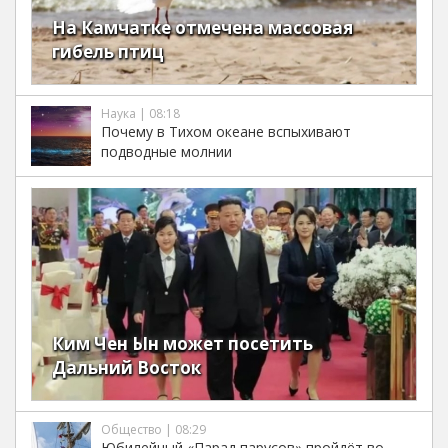
На Камчатке отмечена массовая
гибель птиц
Наука | 08:18
Почему в Тихом океане вспыхивают
подводные молнии
Ким Чен Ын может посетить
Дальний Восток
Общество | 08:29
Юбилейный «Парад парусов» пройдёт во