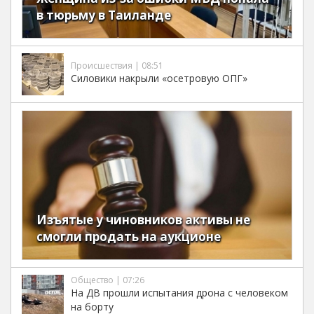
в тюрьму в Таиланде
Происшествия | 08:51
Силовики накрыли «осетровую ОПГ»
Изъятые у чиновников активы не
смогли продать на аукционе
Общество | 07:26
На ДВ прошли испытания дрона с человеком
на борту