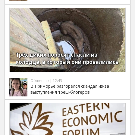
Трёх диких поросят спасли из
колодца, в который они провалились
Общество | 12:43
В Приморье разгорелся скандал из-за
выступления треш-блогеров