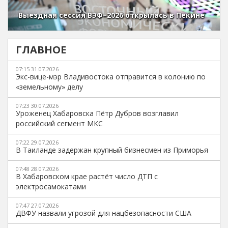
Выездная сессия ВЭФ–2026 открылась в Пекине
ГЛАВНОЕ
07:15 31.07.2026
Экс-вице-мэр Владивостока отправится в колонию по
«земельному» делу
07:23 30.07.2026
Уроженец Хабаровска Пётр Дубров возглавил
российский сегмент МКС
07:22 29.07.2026
В Таиланде задержан крупный бизнесмен из Приморья
07:48 28.07.2026
В Хабаровском крае растёт число ДТП с
электросамокатами
07:47 27.07.2026
ДВФУ назвали угрозой для нацбезопасности США