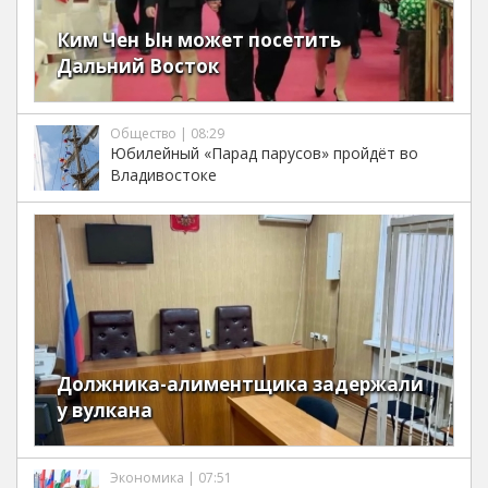
Ким Чен Ын может посетить
Дальний Восток
Общество | 08:29
Юбилейный «Парад парусов» пройдёт во
Владивостоке
Должника-алиментщика задержали
у вулкана
Экономика | 07:51