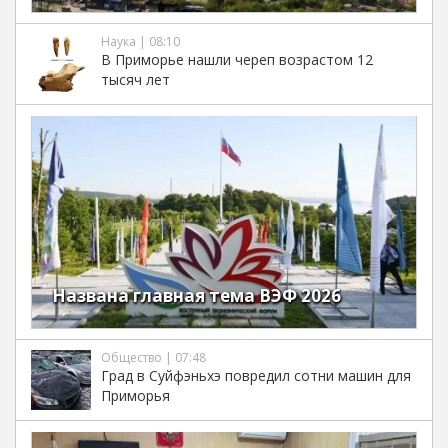
Наука | 08:10
В Приморье нашли череп возрастом 12
тысяч лет
Названа главная тема ВЭФ 2026
Общество | 07:48
Град в Суйфэньхэ повредил сотни машин для
Приморья