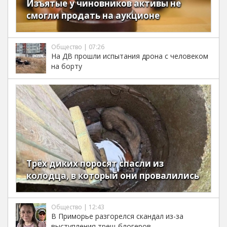
Изъятые у чиновников активы не
смогли продать на аукционе
Общество | 07:26
На ДВ прошли испытания дрона с человеком
на борту
Трёх диких поросят спасли из
колодца, в который они провалились
Общество | 12:43
В Приморье разгорелся скандал из-за
выступления треш-блогеров