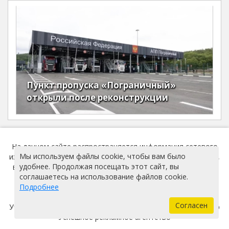
Пункт пропуска «Пограничный»
открыли после реконструкции
На данном сайте распространяется информация сетевого
Мы используем файлы cookie, чтобы вам было
издания TrueDV, номер свидетельства ЭЛ № № ФС77-81286,
удобнее. Продолжая посещать этот сайт, вы
выдано Федеральной службой по надзору в сфере связи ,
соглашаетесь на использование файлов cookie.
информационных технологий и массовых коммуникаций
Подробнее
(Роскомнадзор) 30 июня 2021 года.
Согласен
Учредитель - Общество с ограниченной ответственностью
"Успешное рекламное агентство"