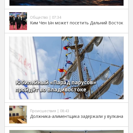
Общество | 07:34
Ким Чен Ын может посетить Дальний Восток
Юбилейный «Парад парусов»
пройдёт во Владивостоке
Происшествия | 08:43
Должника-алиментщика задержали у вулкана