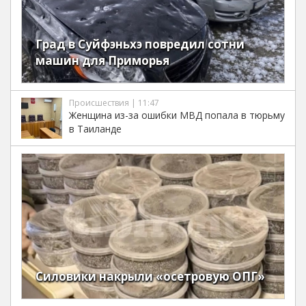
Град в Суйфэньхэ повредил сотни
машин для Приморья
Происшествия | 11:47
Женщина из-за ошибки МВД попала в тюрьму
в Таиланде
Силовики накрыли «осетровую ОПГ»