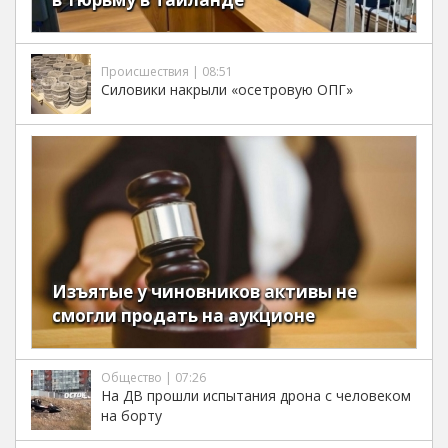
Происшествия | 08:51
Силовики накрыли «осетровую ОПГ»
Изъятые у чиновников активы не
смогли продать на аукционе
Общество | 07:26
На ДВ прошли испытания дрона с человеком
на борту