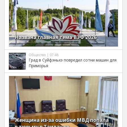
Названа главная тема ВЭФ 2026
Общество | 07:48
Град в Суйфэньхэ повредил сотни машин для
Приморья
Женщина из-за ошибки МВД попала
в тюрьму в Таиланде