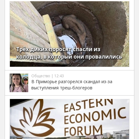
Трёх диких поросят спасли из
колодца, в который они провалились
Общество | 12:43
В Приморье разгорелся скандал из-за
выступления треш-блогеров