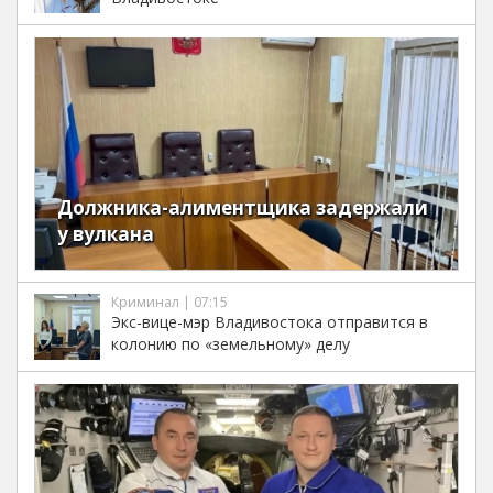
Должника-алиментщика задержали
у вулкана
Криминал | 07:15
Экс-вице-мэр Владивостока отправится в
колонию по «земельному» делу