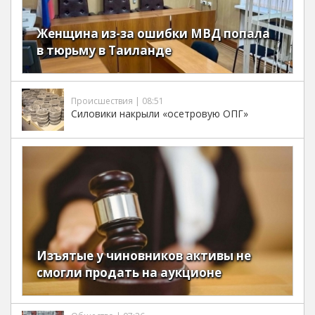
Женщина из-за ошибки МВД попала
в тюрьму в Таиланде
Происшествия | 08:51
Силовики накрыли «осетровую ОПГ»
Изъятые у чиновников активы не
смогли продать на аукционе