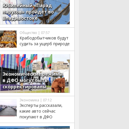
Юбилейный «Парад
парусов» пройдёт во
Владивостоке
Общество | 07:57
Крабодобытчиков будут
судить за ущерб природе
Экономические режимы
в ДФО могут быть
скорректированы
Экономика | 07:12
Эксперты рассказали,
какие авто сейчас
покупают в ДФО