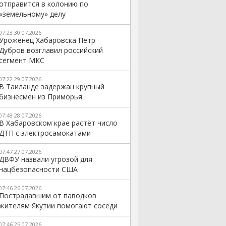
отправится в колонию по
«земельному» делу
07:23 30.07.2026
Уроженец Хабаровска Пётр
Дубров возглавил российский
сегмент МКС
07:22 29.07.2026
В Таиланде задержан крупный
бизнесмен из Приморья
07:48 28.07.2026
В Хабаровском крае растёт число
ДТП с электросамокатами
07:47 27.07.2026
ДВФУ назвали угрозой для
нацбезопасности США
07:46 26.07.2026
Пострадавшим от паводков
жителям Якутии помогают соседи
07:46 25.07.2026