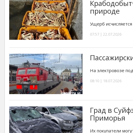
Крабодобытч
природе
Ущерб исчисляется
07:57 | 22.07.2026
Пассажирски
На электровозе по
08:10 | 18.07.2026
Град в Суйф
Приморья
Их покупатели могу