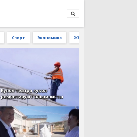
Спорт
Экономика
ЖКХ
Купол театра кукол
ремонтируют альпинисты