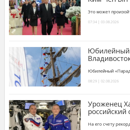
Это может произойт
07:34 | 03.08.2026
Юбилейный 
Владивосто
Юбилейный «Парад 
08:29 | 02.08.2026
Уроженец Ха
российский 
На его счету рекор