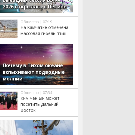
Выездная сессия ВЭФ–
2026 открылась в Пекине
Общество | 07:19
На Камчатке отмечена
массовая гибель птиц
Почему в Тихом океане
вспыхивают подводные
молнии
Общество | 07:34
Ким Чен Ын может
посетить Дальний
Восток