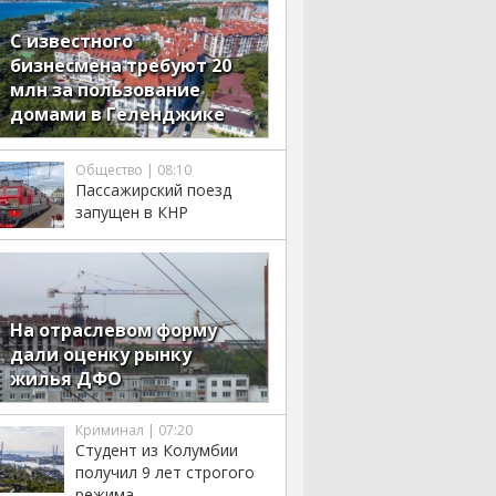
С известного
бизнесмена требуют 20
млн за пользование
домами в Геленджике
Общество | 08:10
Пассажирский поезд
запущен в КНР
На отраслевом форму
дали оценку рынку
жилья ДФО
Криминал | 07:20
Студент из Колумбии
получил 9 лет строгого
режима