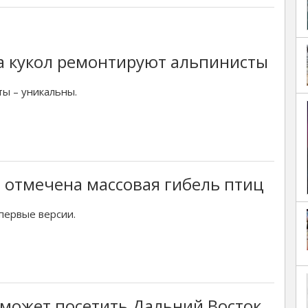
а кукол ремонтируют альпинисты
ы – уникальны.
 отмечена массовая гибель птиц
первые версии.
может посетить Дальний Восток