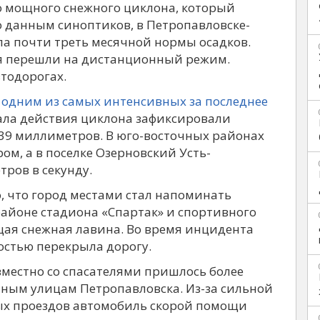
о мощного снежного циклона, который
 данным синоптиков, в Петропавловске-
ла почти треть месячной нормы осадков.
ия перешли на дистанционный режим.
тодорогах.
 одним из самых интенсивных за последнее
чала действия циклона зафиксировали
39 миллиметров. В юго-восточных районах
м, а в поселке Озерновский Усть-
ров в секунду.
, что город местами стал напоминать
айоне стадиона «Спартак» и спортивного
ящая снежная лавина. Во время инцидента
остью перекрыла дорогу.
вместно со спасателями пришлось более
нным улицам Петропавловска. Из-за сильной
ых проездов автомобиль скорой помощи