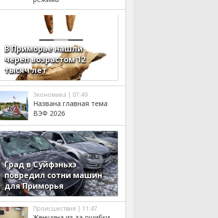
В Приморье нашли
череп возрастом 12
тысяч лет
Экономика | 07:49
Названа главная тема
ВЭФ 2026
Град в Суйфэньхэ
повредил сотни машин
для Приморья
Происшествия | 11:47
Женщина из-за ошибки