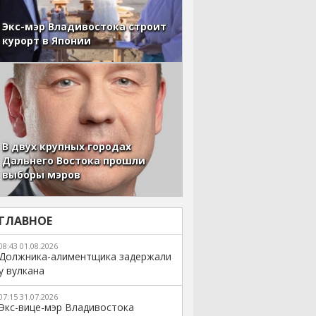
Экс-мэр Владивостока строит
курорт в Японии
В двух крупных городах
Дальнего Востока прошли
выборы мэров
ГЛАВНОЕ
08:43 01.08.2026
Должника-алиментщика задержали
у вулкана
07:15 31.07.2026
Экс-вице-мэр Владивостока