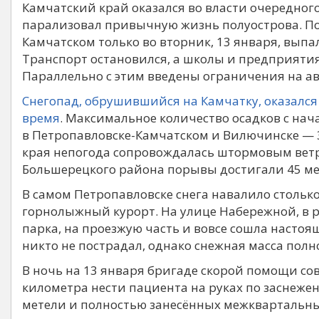
Камчатский край оказался во власти очередног
парализовал привычную жизнь полуострова. По
Камчатском только во вторник, 13 января, выпа
Транспорт остановился, а школы и предприят
Параллельно с этим введены ограничения на ав
Снегопад, обрушившийся на Камчатку, оказался
время
. Максимальное количество осадков с на
в Петропавловске-Камчатском и Вилючинске — 
края непогода сопровождалась штормовым ветро
Большерецкого района порывы достигали 45 мет
В самом Петропавловске снега навалило столько
горнолыжный курорт. На улице Набережной, в р
парка, на проезжую часть и вовсе сошла насто
никто не пострадал, однако снежная масса полн
В ночь на 13 января бригаде скорой помощи со
километра нести пациента на руках по заснеже
метели и полностью занесённых межквартальн