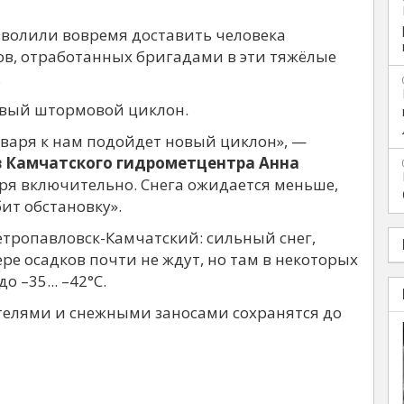
зволили вовремя доставить человека
вов, отработанных бригадами в эти тяжёлые
.
новый штормовой циклон.
нваря к нам подойдет новый циклон», —
в Камчатского гидрометцентра Анна
аря включительно. Снега ожидается меньше,
ит обстановку».
етропавловск-Камчатский: сильный снег,
ре осадков почти не ждут, но там в некоторых
 –35... –42°С.
телями и снежными заносами сохранятся до