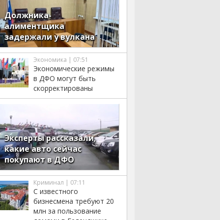
Должника-
алиментщика
задержали у вулкана
Экономика | 07:51
Экономические режимы
в ДФО могут быть
скорректированы
Эксперты рассказали,
какие авто сейчас
покупают в ДФО
Криминал | 07:11
С известного
бизнесмена требуют 20
млн за пользование