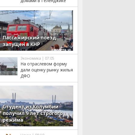
домами в Геленджике
Пассажирский поезд
запущен в КНР
Экономика | 07:05
На отраслевом форму
дали оценку рынку жилья
ДФО
Студент из Колумбии
получил 9 лет строгого
режима