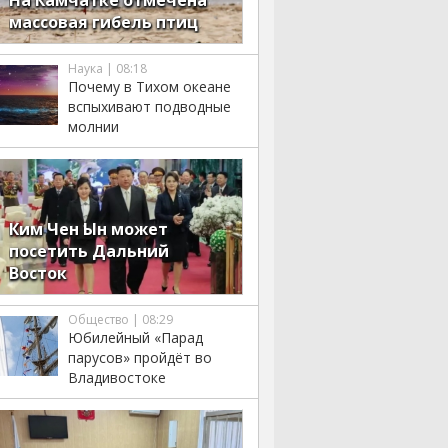
На Камчатке отмечена
массовая гибель птиц
Наука | 08:18
Почему в Тихом океане
вспыхивают подводные
молнии
Ким Чен Ын может
посетить Дальний
Восток
Общество | 08:29
Юбилейный «Парад
парусов» пройдёт во
Владивостоке