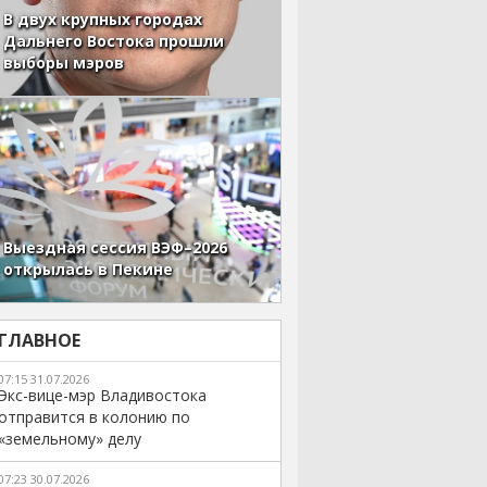
В двух крупных городах
Дальнего Востока прошли
выборы мэров
Выездная сессия ВЭФ–2026
открылась в Пекине
ГЛАВНОЕ
07:15 31.07.2026
Экс-вице-мэр Владивостока
отправится в колонию по
«земельному» делу
07:23 30.07.2026