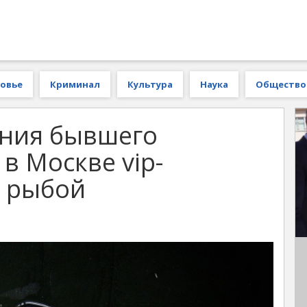
овье
Криминал
Культура
Наука
Общество
ания бывшего
в Москве vip-
и рыбой