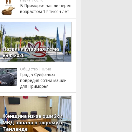
Наука | 08:10
В Приморье нашли череп
возрастом 12 тысяч лет
Названа главная тема
ВЭФ 2026
Общество | 07:48
Град в Суйфэньхэ
повредил сотни машин
для Приморья
Женщина из-за ошибки
МВД попала в тюрьму в
Таиланде