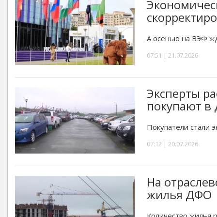
Экономичес
скорректир
А осенью на ВЭФ ж
07:51 | 21.07.2026
Эксперты ра
покупают в
Покупатели стали э
07:12 | 20.07.2026
На отраслев
жилья ДФО
Количество жилья р