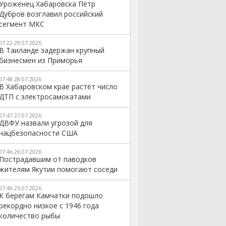
Уроженец Хабаровска Пётр
Дубров возглавил российский
сегмент МКС
07:22 29.07.2026
В Таиланде задержан крупный
бизнесмен из Приморья
07:48 28.07.2026
В Хабаровском крае растёт число
ДТП с электросамокатами
07:47 27.07.2026
ДВФУ назвали угрозой для
нацбезопасности США
07:46 26.07.2026
Пострадавшим от паводков
жителям Якутии помогают соседи
07:46 25.07.2026
К берегам Камчатки подошло
рекордно низкое с 1946 года
количество рыбы