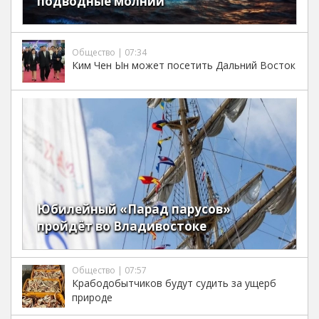
подводные молнии
Общество | 07:34
Ким Чен Ын может посетить Дальний Восток
Юбилейный «Парад парусов»
пройдёт во Владивостоке
Общество | 07:57
Крабодобытчиков будут судить за ущерб
природе