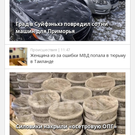
Град в Суйфэньхэ повредил сотни
машин для Приморья
Происшествия | 11:47
Женщина из-за ошибки МВД попала в тюрьму
в Таиланде
Силовики накрыли «осетровую ОПГ»