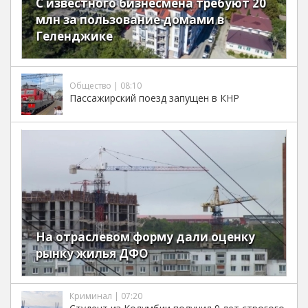
С известного бизнесмена требуют 20
млн за пользование домами в
Геленджике
Общество | 08:10
Пассажирский поезд запущен в КНР
На отраслевом форму дали оценку
рынку жилья ДФО
Криминал | 07:20