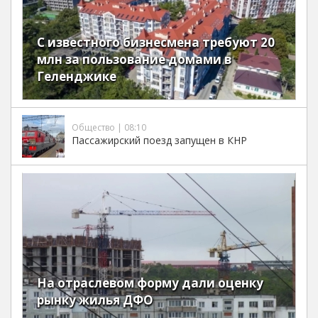
С известного бизнесмена требуют 20
млн за пользование домами в
Геленджике
Общество | 08:10
Пассажирский поезд запущен в КНР
На отраслевом форму дали оценку
рынку жилья ДФО