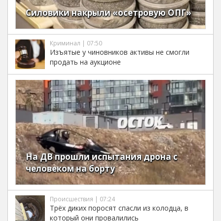
Силовики накрыли «осетровую ОПГ»
Криминал | 07:50
Изъятые у чиновников активы не смогли
продать на аукционе
На ДВ прошли испытания дрона с
человеком на борту
Происшествия | 07:24
Трёх диких поросят спасли из колодца, в
который они провалились