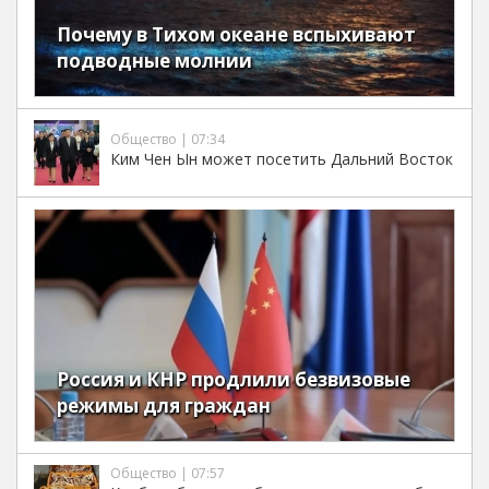
Почему в Тихом океане вспыхивают
подводные молнии
Общество | 07:34
Ким Чен Ын может посетить Дальний Восток
Россия и КНР продлили безвизовые
режимы для граждан
Общество | 07:57