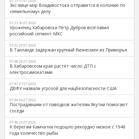
07:15 31.07.2026
Экс-вице-мэр Владивостока отправится в колонию по
«земельному» делу
07:23 30.07.2026
Уроженец Хабаровска Пётр Дубров возглавил
российский сегмент МКС
07:22 29.07.2026
В Таиланде задержан крупный бизнесмен из Приморья
07:48 28.07.2026
В Хабаровском крае растёт число ДТП с
электросамокатами
07:47 27.07.2026
ДВФУ назвали угрозой для нацбезопасности США
07:46 26.07.2026
Пострадавшим от паводков жителям Якутии помогают
соседи
07:46 25.07.2026
К берегам Камчатки подошло рекордно низкое с 1946
года количество рыбы