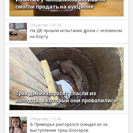
смогли продать на аукционе
Общество | 07:26
На ДВ прошли испытания дрона с человеком
на борту
Трёх диких поросят спасли из
колодца, в который они провалились
Общество | 12:43
В Приморье разгорелся скандал из-за
выступления треш-блогеров