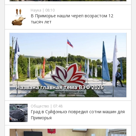
Наука | 08:10
В Приморье нашли череп возрастом 12
тысяч лет
Названа главная тема ВЭФ 2026
Общество | 07:48
Град в Суйфэньхэ повредил сотни машин для
Приморья