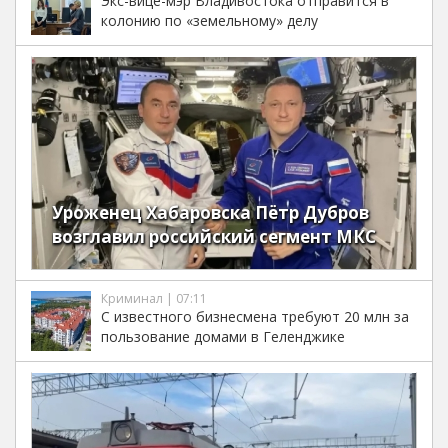
Экс-вице-мэр Владивостока отправится в
колонию по «земельному» делу
Уроженец Хабаровска Пётр Дубров
возглавил российский сегмент МКС
Криминал | 07:11
С известного бизнесмена требуют 20 млн за
пользование домами в Геленджике