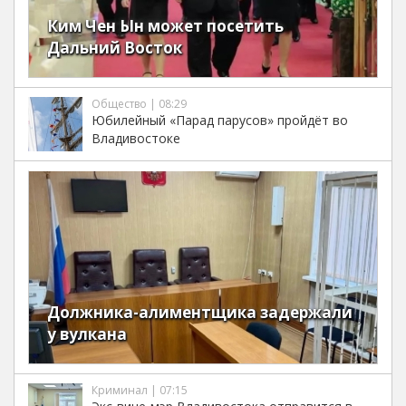
Ким Чен Ын может посетить
Дальний Восток
Общество | 08:29
Юбилейный «Парад парусов» пройдёт во
Владивостоке
Должника-алиментщика задержали
у вулкана
Криминал | 07:15