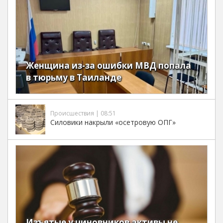
Женщина из-за ошибки МВД попала
в тюрьму в Таиланде
Происшествия | 08:51
Силовики накрыли «осетровую ОПГ»
Изъятые у чиновников активы не