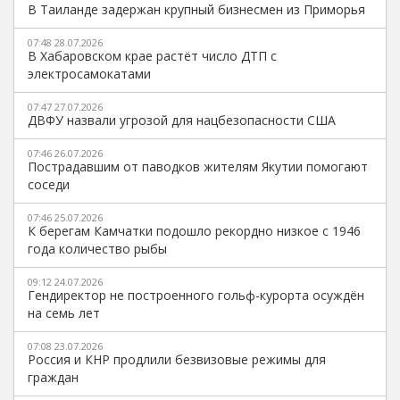
В Таиланде задержан крупный бизнесмен из Приморья
07:48 28.07.2026
В Хабаровском крае растёт число ДТП с
электросамокатами
07:47 27.07.2026
ДВФУ назвали угрозой для нацбезопасности США
07:46 26.07.2026
Пострадавшим от паводков жителям Якутии помогают
соседи
07:46 25.07.2026
К берегам Камчатки подошло рекордно низкое с 1946
года количество рыбы
09:12 24.07.2026
Гендиректор не построенного гольф-курорта осуждён
на семь лет
07:08 23.07.2026
Россия и КНР продлили безвизовые режимы для
граждан