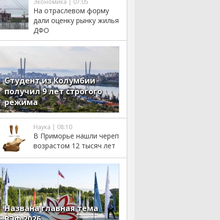
Экономика | 07:05
На отраслевом форму
дали оценку рынку жилья
ДФО
Студент из Колумбии
получил 9 лет строгого
режима
Наука | 08:10
В Приморье нашли череп
возрастом 12 тысяч лет
Названа главная тема
ВЭФ 2026