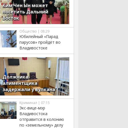
Ким Чен Ын может
посетить Дальний
Восток
Общество | 08:29
Юбилейный «Парад
парусов» пройдёт во
Владивостоке
Должника-
алиментщика
задержали у вулкана
Криминал | 07:15
Экс-вице-мэр
Владивостока
отправится в колонию
по «земельному» делу