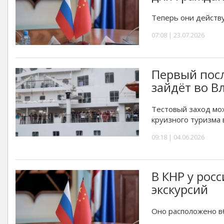
Теперь они действу
07:08 | 23.07.2026
Первый пос
зайдёт во В
Тестовый заход мо
круизного туризма 
09:18 | 04.06.2026
В КНР у рос
экскурсий
Оно расположено в