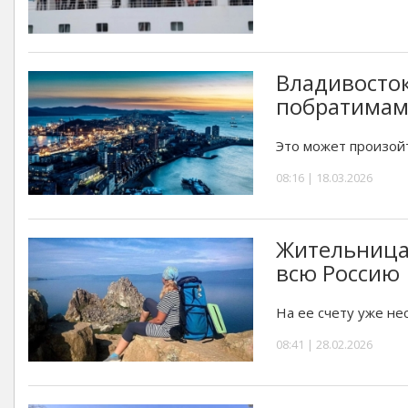
Владивосток
побратима
Это может произойт
08:16 | 18.03.2026
Жительница
всю Россию
На ее счету уже не
08:41 | 28.02.2026