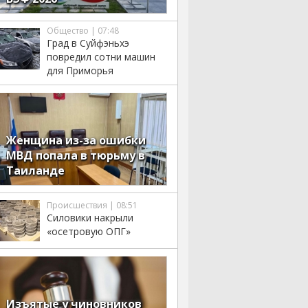
Общество | 07:48
Град в Суйфэньхэ
повредил сотни машин
для Приморья
Женщина из-за ошибки
МВД попала в тюрьму в
Таиланде
Происшествия | 08:51
Силовики накрыли
«осетровую ОПГ»
Изъятые у чиновников