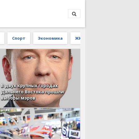
Спорт
Экономика
ЖКХ
В двух крупных городах
Дальнего Востока прошли
выборы мэров