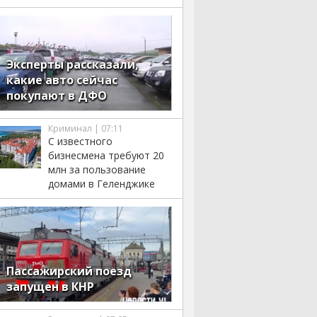
Эксперты рассказали,
какие авто сейчас
покупают в ДФО
Криминал | 07:11
С известного
бизнесмена требуют 20
млн за пользование
домами в Геленджике
Пассажирский поезд
запущен в КНР