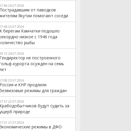
07:46 26.07.2026
Пострадавшим от паводков
жителям Якутии помогают соседи
07:46 25.07.2026
К берегам Камчатки подошло
рекордно низкое с 1946 года
количество рыбы
09:12 24.07.2026
Гендиректор не построенного
гольф-курорта осуждён на семь
лет
07:08 23.07.2026
Россия и КНР продлили
безвизовые режимы для граждан
07:57 22.07.2026
Крабодобытчиков будут судить за
ущерб природе
07:51 21.07.2026
Экономические режимы в ДФО