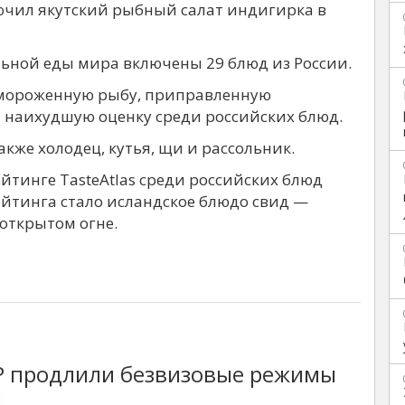
лючил якутский рыбный салат индигирка в
льной еды мира включены 29 блюд из России.
замороженную рыбу, приправленную
 наихудшую оценку среди российских блюд.
кже холодец, кутья, щи и рассольник.
тинге TasteAtlas среди российских блюд
йтинга стало исландское блюдо свид —
открытом огне.
НР продлили безвизовые режимы
н