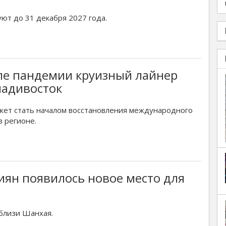
ют до 31 декабря 2027 года.
ле пандемии круизный лайнер
ладивосток
жет стать началом восстановления международного
в регионе.
сиян появилось новое место для
близи Шанхая.