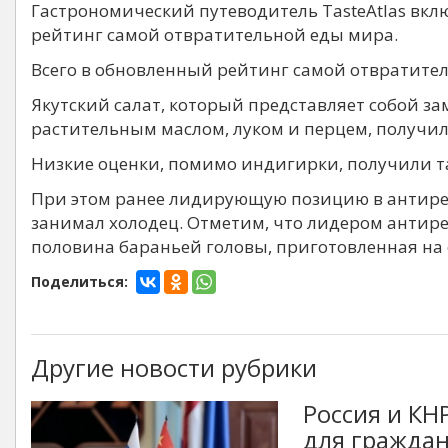
Гастрономический путеводитель TasteAtlas вк
рейтинг самой отвратительной еды мира.
Всего в обновленный рейтинг самой отвратите
Якутский салат, который представляет собой 
растительным маслом, луком и перцем, получил
Низкие оценки, помимо индигирки, получили та
При этом ранее лидирующую позицию в антирей
занимал холодец. Отметим, что лидером антире
половина бараньей головы, приготовленная на 
Поделиться:
Другие новости рубрики
Россия и К
для гражда