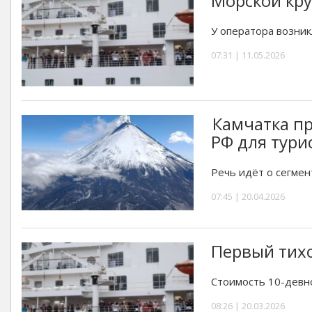
Морской кру
У оператора возник
07:31 | 11.05.2026
Камчатка п
РФ для тури
Речь идёт о сегмен
07:45 | 20.04.2026
Первый тихо
Стоимость 10-девно
08:26 | 20.03.2026