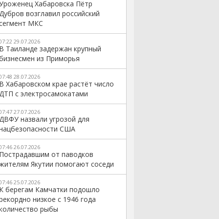
Уроженец Хабаровска Пётр
Дубров возглавил российский
сегмент МКС
07:22 29.07.2026
В Таиланде задержан крупный
бизнесмен из Приморья
07:48 28.07.2026
В Хабаровском крае растёт число
ДТП с электросамокатами
07:47 27.07.2026
ДВФУ назвали угрозой для
нацбезопасности США
07:46 26.07.2026
Пострадавшим от паводков
жителям Якутии помогают соседи
07:46 25.07.2026
К берегам Камчатки подошло
рекордно низкое с 1946 года
количество рыбы