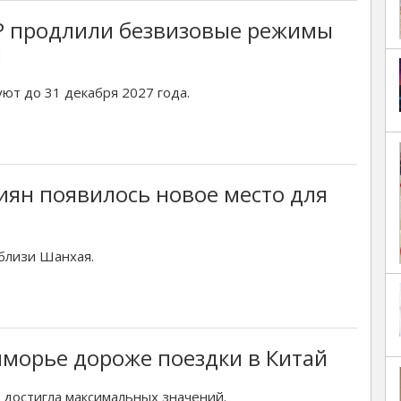
НР продлили безвизовые режимы
н
ют до 31 декабря 2027 года.
сиян появилось новое место для
близи Шанхая.
морье дороже поездки в Китай
 достигла максимальных значений.