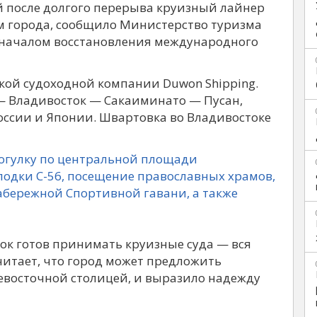
й после долгого перерыва круизный лайнер
ом города, сообщило Министерство туризма
ь началом восстановления международного
кой судоходной компании Duwon Shipping.
 — Владивосток — Сакаиминато — Пусан,
оссии и Японии. Швартовка во Владивостоке
рогулку по центральной площади
лодки С-56, посещение православных храмов,
абережной Спортивной гавани, а также
ок готов принимать круизные суда — вся
читает, что город может предложить
евосточной столицей, и выразило надежду