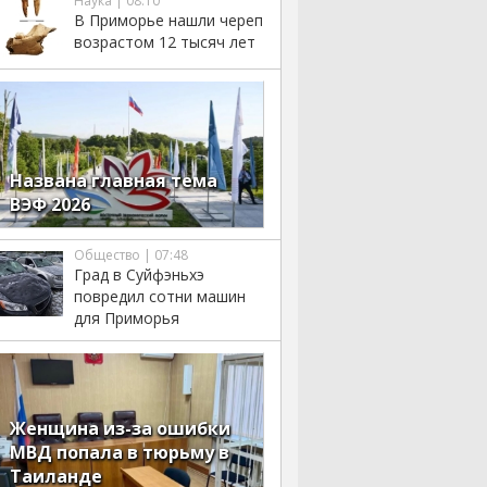
Наука | 08:10
В Приморье нашли череп
возрастом 12 тысяч лет
Названа главная тема
ВЭФ 2026
Общество | 07:48
Град в Суйфэньхэ
повредил сотни машин
для Приморья
Женщина из-за ошибки
МВД попала в тюрьму в
Таиланде