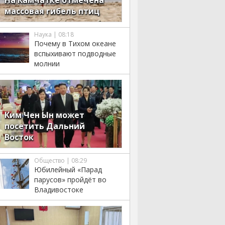
На Камчатке отмечена
массовая гибель птиц
Наука | 08:18
Почему в Тихом океане
вспыхивают подводные
молнии
Ким Чен Ын может
посетить Дальний
Восток
Общество | 08:29
Юбилейный «Парад
парусов» пройдёт во
Владивостоке