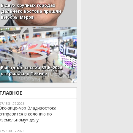
В двух крупных городах
Дальнего Востока прошли
выборы мэров
Выездная сессия ВЭФ–2026
открылась в Пекине
ГЛАВНОЕ
07:15 31.07.2026
Экс-вице-мэр Владивостока
отправится в колонию по
«земельному» делу
07:23 30.07.2026