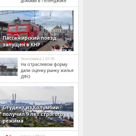
домами в Геленджике
Пассажирский поезд
запущен в КНР
Экономика | 07:05
На отраслевом форму
дали оценку рынку жилья
ДФО
Студент из Колумбии
получил 9 лет строгого
режима