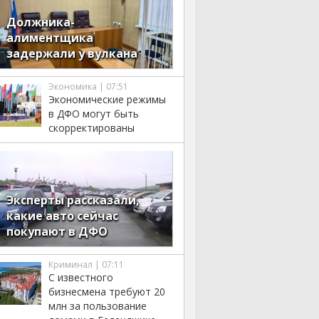
Должника-
алиментщика
задержали у вулкана
Экономика | 07:51
Экономические режимы
в ДФО могут быть
скорректированы
Эксперты рассказали,
какие авто сейчас
покупают в ДФО
Криминал | 07:11
С известного
бизнесмена требуют 20
млн за пользование