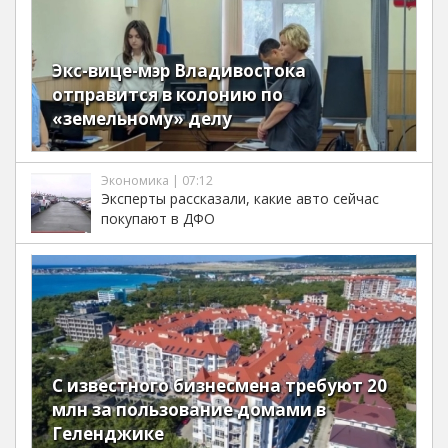
Экс-вице-мэр Владивостока
отправится в колонию по
«земельному» делу
Экономика | 07:12
Эксперты рассказали, какие авто сейчас
покупают в ДФО
С известного бизнесмена требуют 20
млн за пользование домами в
Геленджике