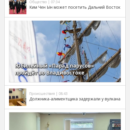
Общество | 07:34
Ким Чен Ын может посетить Дальний Восток
Юбилейный «Парад парусов»
пройдёт во Владивостоке
Происшествия | 08:43
Должника-алиментщика задержали у вулкана