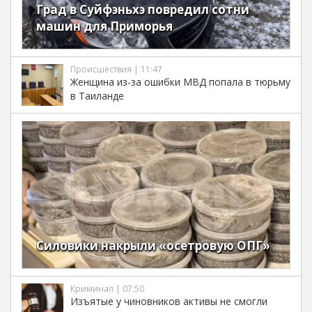
Град в Суйфэньхэ повредил сотни
машин для Приморья
Происшествия | 11:47
Женщина из-за ошибки МВД попала в тюрьму
в Таиланде
Силовики накрыли «осетровую ОПГ»
Криминал | 07:50
Изъятые у чиновников активы не смогли