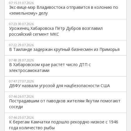
07:15 31.07.2026
Экс-вице-мэр Владивостока отправится в колонию по
«земельному» делу
07:23 30.07.2026
Уроженец Хабаровска Пётр Дубров возглавил
российский сегмент МКС
07:22 29.07.2026
В Таиланде задержан крупный бизнесмен из Приморья
07:48 28.07.2026
В Хабаровском крае растёт число ДТП с
электросамокатами
07:47 27.07.2026
ДВФУ назвали угрозой для нацбезопасности США
07:46 26.07.2026
Пострадавшим от паводков жителям Якутии помогают
соседи
07:46 25.07.2026
К берегам Камчатки подошло рекордно низкое с 1946
года количество рыбы