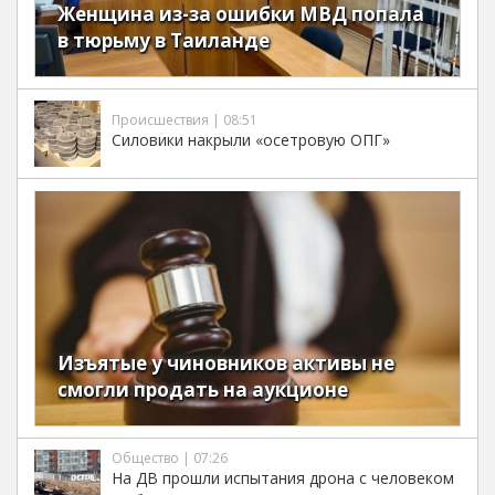
Женщина из-за ошибки МВД попала
в тюрьму в Таиланде
Происшествия | 08:51
Силовики накрыли «осетровую ОПГ»
Изъятые у чиновников активы не
смогли продать на аукционе
Общество | 07:26
На ДВ прошли испытания дрона с человеком