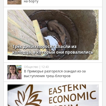
на борту
Трёх диких поросят спасли из
колодца, в который они провалились
Общество | 12:43
В Приморье разгорелся скандал из-за
выступления треш-блогеров