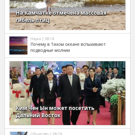
На Камчатке отмечена массовая
гибель птиц
Наука | 08:18
Почему в Тихом океане вспыхивают
подводные молнии
Ким Чен Ын может посетить
Дальний Восток
Общество | 08:29