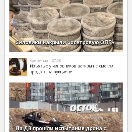
Силовики накрыли «осетровую ОПГ»
Криминал | 07:50
Изъятые у чиновников активы не смогли
продать на аукционе
На ДВ прошли испытания дрона с