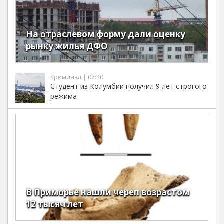
На отраслевом форму дали оценку
рынку жилья ДФО
Криминал | 07:20
Студент из Колумбии получил 9 лет строгого
режима
В Приморье нашли череп возрастом
12 тысяч лет