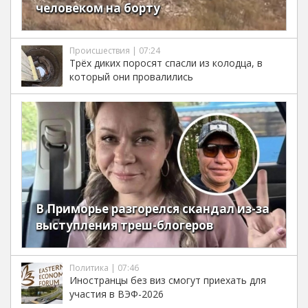
человеком на борту
Происшествия | 07:24
Трёх диких поросят спасли из колодца, в
который они провалились
В Приморье разгорелся скандал из-за
выступления треш-блогеров
Политика | 07:46
Иностранцы без виз смогут приехать для
участия в ВЭФ-2026