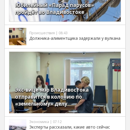
Юбилейный «Парад парусов»
пройдёт во Владивостоке
Происшествия | 08:43
Должника-алиментщика задержали у вулкана
Экс-вице-мэр Владивостока
отправится в колонию по
«земельному» делу
Экономика | 07:12
Эксперты рассказали, какие авто сейчас