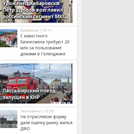
Уроженец Хабаровска
Пётр Дубров возглавил
российский сегмент МКС
Криминал | 07:11
С известного
бизнесмена требуют 20
млн за пользование
домами в Геленджике
Пассажирский поезд
запущен в КНР
Экономика | 07:05
На отраслевом форму
дали оценку рынку жилья
ДФО