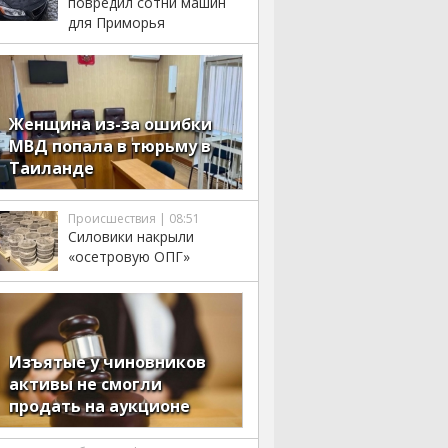
повредил сотни машин
для Приморья
Женщина из-за ошибки
МВД попала в тюрьму в
Таиланде
Происшествия | 08:51
Силовики накрыли
«осетровую ОПГ»
Изъятые у чиновников
активы не смогли
продать на аукционе