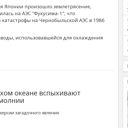
жья Японии произошло землетрясение,
лась на АЭС "Фукусима-1", что
катастрофы на Чернобыльской АЭС в 1986
у воды, использовавшейся для охлаждения
ихом океане вспыхивают
молнии
ерсии загадочного явления.