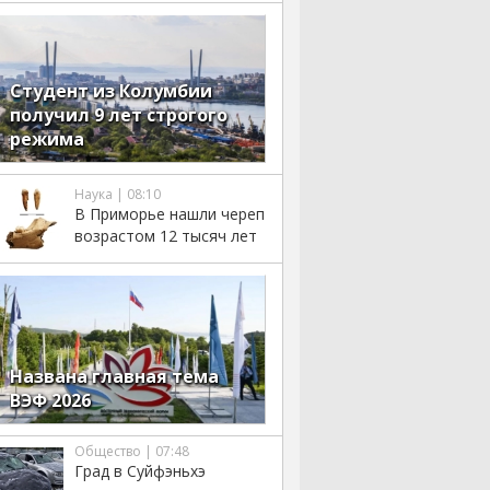
Студент из Колумбии
получил 9 лет строгого
режима
Наука | 08:10
В Приморье нашли череп
возрастом 12 тысяч лет
Названа главная тема
ВЭФ 2026
Общество | 07:48
Град в Суйфэньхэ