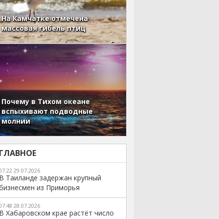
На Камчатке отмечена
массовая гибель птиц
Почему в Тихом океане
вспыхивают подводные
молнии
ГЛАВНОЕ
07:22 29.07.2026
В Таиланде задержан крупный
бизнесмен из Приморья
07:48 28.07.2026
В Хабаровском крае растёт число