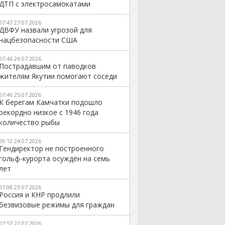
ДТП с электросамокатами
07:47 27.07.2026
ДВФУ назвали угрозой для
нацбезопасности США
07:46 26.07.2026
Пострадавшим от паводков
жителям Якутии помогают соседи
07:46 25.07.2026
К берегам Камчатки подошло
рекордно низкое с 1946 года
количество рыбы
09:12 24.07.2026
Гендиректор не построенного
гольф-курорта осуждён на семь
лет
07:08 23.07.2026
Россия и КНР продлили
безвизовые режимы для граждан
07:57 22.07.2026