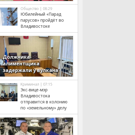
Общество | 08:29
Юбилейный «Парад
парусов» пройдёт во
Владивостоке
Должника-
алиментщика
задержали у вулкана
Криминал | 07:15
Экс-вице-мэр
Владивостока
отправится в колонию
по «земельному» делу