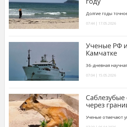
году
Долгие годы точное
07:44 | 17.05.2026
Ученые РФ и
Камчатке
36-дневная научная
07:04 | 15.05.2026
Саблезубые
через грани
Ученые отмечают у