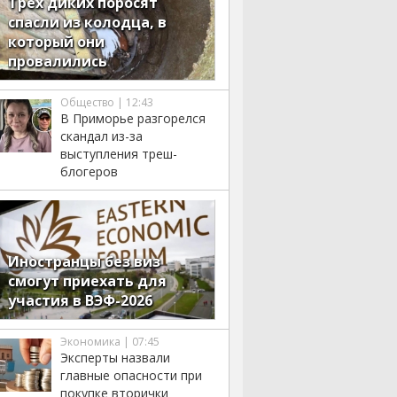
Трёх диких поросят
спасли из колодца, в
который они
провалились
Общество | 12:43
В Приморье разгорелся
скандал из-за
выступления треш-
блогеров
Иностранцы без виз
смогут приехать для
участия в ВЭФ-2026
Экономика | 07:45
Эксперты назвали
главные опасности при
покупке вторички