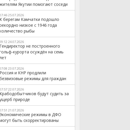
жителям Якутии помогают соседи
07:46 25.07.2026
К берегам Камчатки подошло
рекордно низкое с 1946 года
количество рыбы
09:12 24.07.2026
Гендиректор не построенного
гольф-курорта осуждён на семь
лет
07:08 23.07.2026
Россия и КНР продлили
безвизовые режимы для граждан
07:57 22.07.2026
Крабодобытчиков будут судить за
ущерб природе
07:51 21.07.2026
Экономические режимы в ДФО
могут быть скорректированы