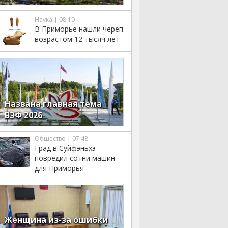
Наука | 08:10
В Приморье нашли череп
возрастом 12 тысяч лет
Названа главная тема
ВЭФ 2026
Общество | 07:48
Град в Суйфэньхэ
повредил сотни машин
для Приморья
Женщина из-за ошибки