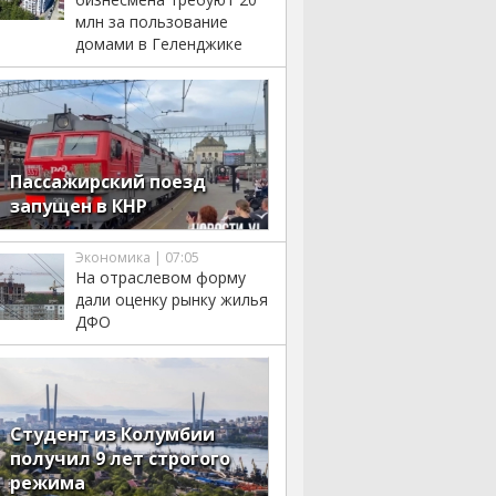
млн за пользование
домами в Геленджике
Пассажирский поезд
запущен в КНР
Экономика | 07:05
На отраслевом форму
дали оценку рынку жилья
ДФО
Студент из Колумбии
получил 9 лет строгого
режима