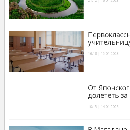
21:12 | 16.01.2023
Первоклассн
учительниц
16:18 | 15.01.2023
От Японског
долететь за
10:15 | 14.01.2023
В Магадане 