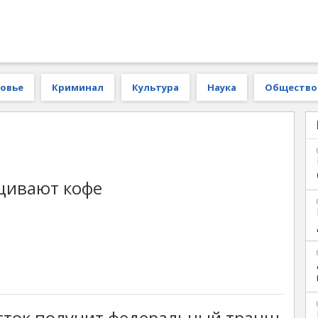
овье
Криминал
Культура
Наука
Общество
щивают кофе
сток получит федеральный транш