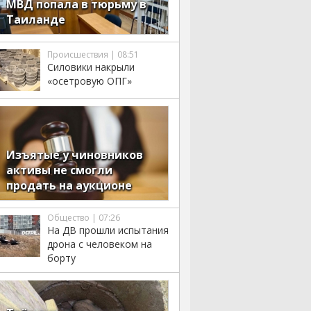
МВД попала в тюрьму в
Таиланде
Происшествия | 08:51
Силовики накрыли
«осетровую ОПГ»
Изъятые у чиновников
активы не смогли
продать на аукционе
Общество | 07:26
На ДВ прошли испытания
дрона с человеком на
борту