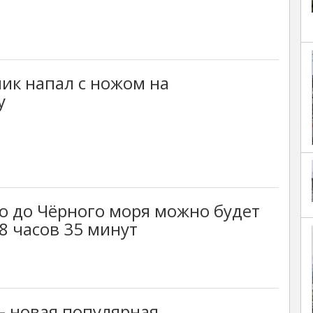
ик напал с ножом на
у
о до Чёрного моря можно будет
 8 часов 35 минут
– новая популярная