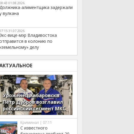
08:43 01.08.2026
Должника-алиментщика задержали
у вулкана
07:15 31.07.2026
Экс-вице-мэр Владивостока
отправится в колонию по
«земельному» делу
АКТУАЛЬНОЕ
Уроженец Хабаровска
Пётр Дубров возглавил
российский сегмент МКС
Криминал | 07:11
С известного
бизнесмена требуют 20