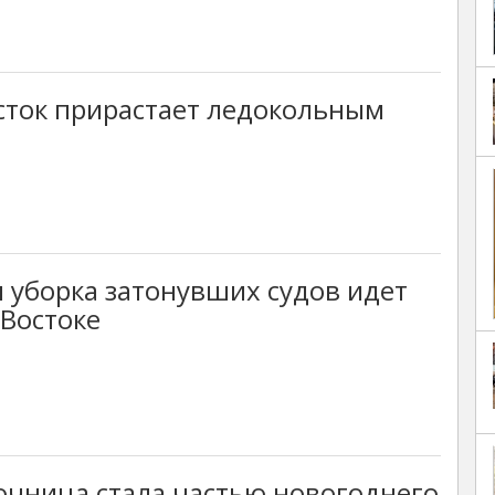
сток прирастает ледокольным
 уборка затонувших судов идет
Востоке
очница стала частью новогоднего