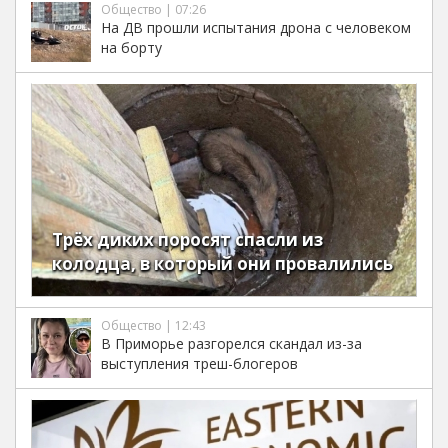
Общество | 07:26
На ДВ прошли испытания дрона с человеком
на борту
Трёх диких поросят спасли из
колодца, в который они провалились
Общество | 12:43
В Приморье разгорелся скандал из-за
выступления треш-блогеров