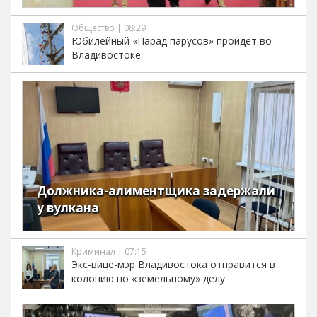
Общество | 08:29
Юбилейный «Парад парусов» пройдёт во
Владивостоке
Должника-алиментщика задержали
у вулкана
Криминал | 07:15
Экс-вице-мэр Владивостока отправится в
колонию по «земельному» делу