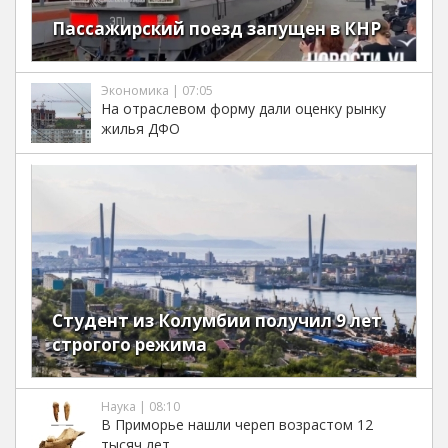
Пассажирский поезд запущен в КНР
Экономика | 07:05
На отраслевом форму дали оценку рынку
жилья ДФО
Студент из Колумбии получил 9 лет
строгого режима
Наука | 08:10
В Приморье нашли череп возрастом 12
тысяч лет