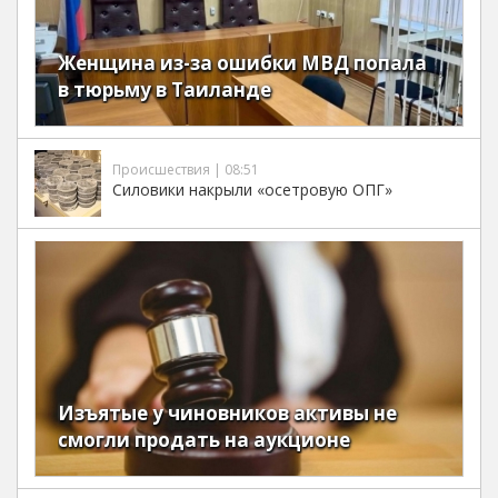
Женщина из-за ошибки МВД попала
в тюрьму в Таиланде
Происшествия | 08:51
Силовики накрыли «осетровую ОПГ»
Изъятые у чиновников активы не
смогли продать на аукционе