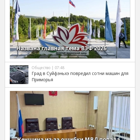
Названа главная тема ВЭФ 2026
Общество | 07:48
Град в Суйфэньхэ повредил сотни машин для
Приморья
Женщина из-за ошибки МВД попала