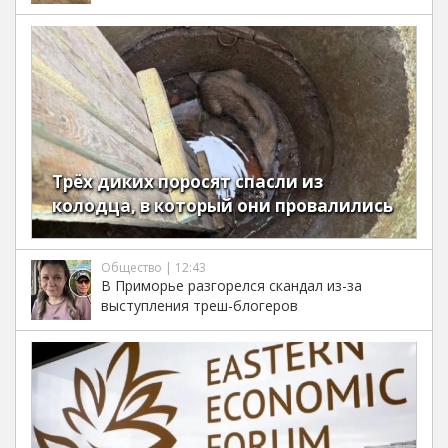
Трёх диких поросят спасли из
колодца, в который они провалились
Общество | 12:43
В Приморье разгорелся скандал из-за
выступления треш-блогеров