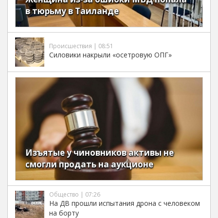
в тюрьму в Таиланде
Происшествия | 08:51
Силовики накрыли «осетровую ОПГ»
Изъятые у чиновников активы не
смогли продать на аукционе
Общество | 07:26
На ДВ прошли испытания дрона с человеком
на борту