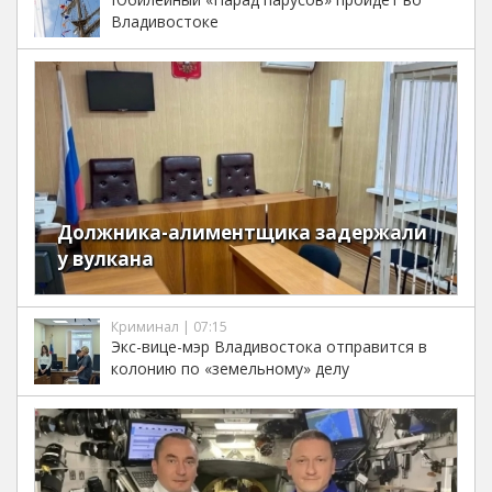
Владивостоке
Должника-алиментщика задержали
у вулкана
Криминал | 07:15
Экс-вице-мэр Владивостока отправится в
колонию по «земельному» делу