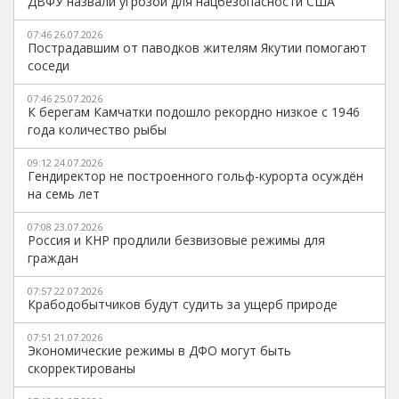
ДВФУ назвали угрозой для нацбезопасности США
07:46 26.07.2026
Пострадавшим от паводков жителям Якутии помогают
соседи
07:46 25.07.2026
К берегам Камчатки подошло рекордно низкое с 1946
года количество рыбы
09:12 24.07.2026
Гендиректор не построенного гольф-курорта осуждён
на семь лет
07:08 23.07.2026
Россия и КНР продлили безвизовые режимы для
граждан
07:57 22.07.2026
Крабодобытчиков будут судить за ущерб природе
07:51 21.07.2026
Экономические режимы в ДФО могут быть
скорректированы