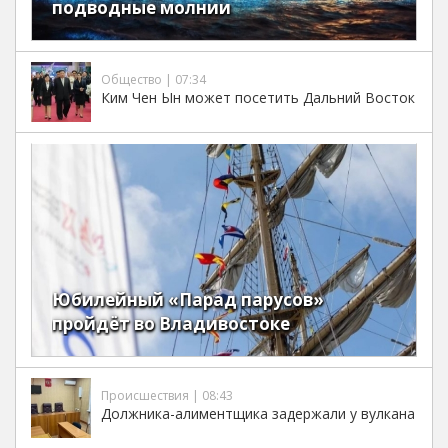
подводные молнии
Общество | 07:34
Ким Чен Ын может посетить Дальний Восток
Юбилейный «Парад парусов»
пройдёт во Владивостоке
Происшествия | 08:43
Должника-алиментщика задержали у вулкана