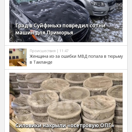
Град в Суйфэньхэ повредил сотни
машин для Приморья
Происшествия | 11:47
Женщина из-за ошибки МВД попала в тюрьму
в Таиланде
Силовики накрыли «осетровую ОПГ»