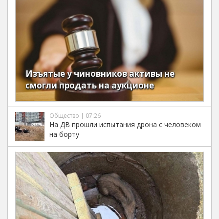
Изъятые у чиновников активы не
смогли продать на аукционе
Общество | 07:26
На ДВ прошли испытания дрона с человеком
на борту