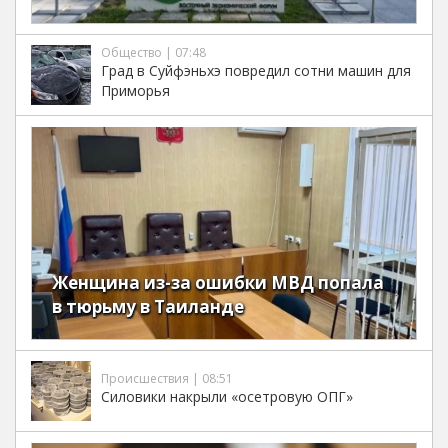
Общество | 07:48
Град в Суйфэньхэ повредил сотни машин для
Приморья
Женщина из-за ошибки МВД попала
в тюрьму в Таиланде
Происшествия | 08:51
Силовики накрыли «осетровую ОПГ»