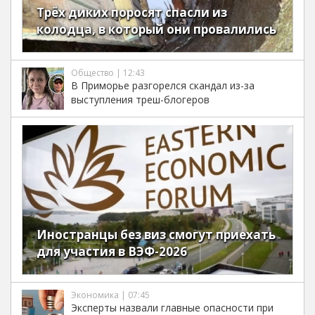
Трёх диких поросят спасли из
колодца, в который они провалились
Общество | 12:43
В Приморье разгорелся скандал из-за
выступления треш-блогеров
Иностранцы без виз смогут приехать
для участия в ВЭФ-2026
Экономика | 07:45
Эксперты назвали главные опасности при