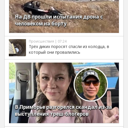
На ДВ прошли испытания дрона с
человеком на борту
Происшествия | 07:24
Трёх диких поросят спасли из колодца, в
который они провалились
В Приморье разгорелся скандал из-за
выступления треш-блогеров