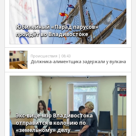
Юбилейный «Парад парусов»
пройдёт во Владивостоке
Происшествия | 08:43
Должника-алиментщика задержали у вулкана
Экс-вице-мэр Владивостока
отправится в колонию по
«земельному» делу