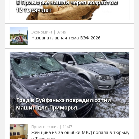
В Приморье нашли череп возрастом
12 тысяч лет
Экономика | 07:49
Названа главная тема ВЭФ 2026
Град в Суйфэньхэ повредил сотни
машин для Приморья
Происшествия | 11:47
Женщина из-за ошибки МВД попала в тюрьму
в Таиланде